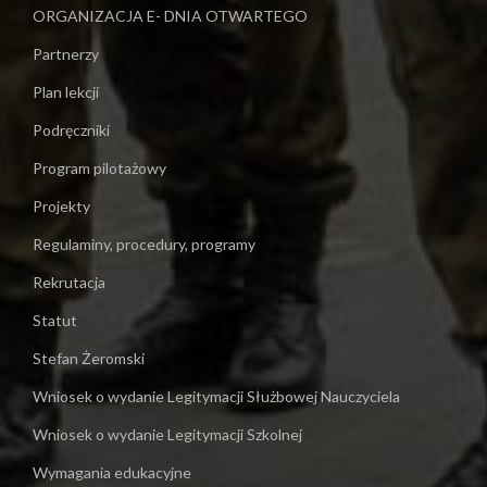
ORGANIZACJA E- DNIA OTWARTEGO
Partnerzy
Plan lekcji
Podręczniki
Program pilotażowy
Projekty
Regulaminy, procedury, programy
Rekrutacja
Statut
Stefan Żeromski
Wniosek o wydanie Legitymacji Służbowej Nauczyciela
Wniosek o wydanie Legitymacji Szkolnej
Wymagania edukacyjne