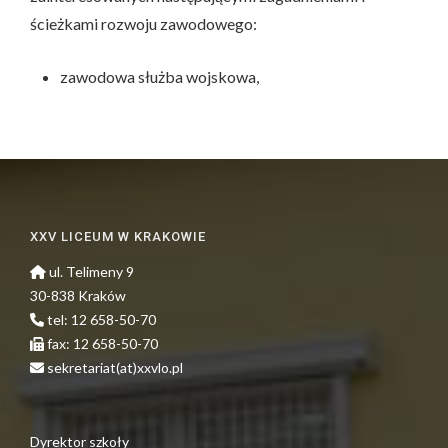
ścieżkami rozwoju zawodowego:
zawodowa służba wojskowa,
XXV LICEUM W KRAKOWIE
ul. Telimeny 9
30-838 Kraków
tel: 12 658-50-70
fax: 12 658-50-70
sekretariat(at)xxvlo.pl
Dyrektor szkoły