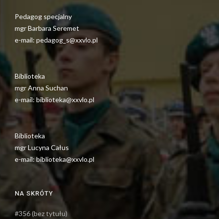
Pedagog specjalny
mgr Barbara Seremet
e-mail: pedagog_s@xxvlo.pl
Biblioteka
mgr Anna Suchan
e-mail: biblioteka@xxvlo.pl
Biblioteka
mgr Lucyna Całus
e-mail: biblioteka@xxvlo.pl
NA SKRÓTY
#356 (bez tytułu)