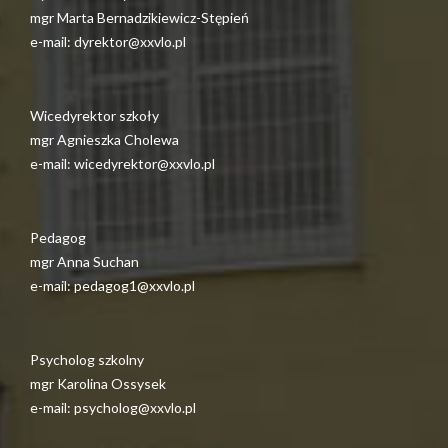
mgr Marta Bernadzikiewicz-Stępień
e-mail: dyrektor@xxvlo.pl
Wicedyrektor szkoły
mgr Agnieszka Cholewa
e-mail: wicedyrektor@xxvlo.pl
Pedagog
mgr Anna Suchan
e-mail: pedagog1@xxvlo.pl
Psycholog szkolny
mgr Karolina Ossysek
e-mail: psycholog@xxvlo.pl