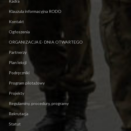
Kadra
Klauzula informacyjna RODO
Kontakt
Ogłoszenia
ORGANIZACJA E- DNIA OTWARTEGO
Partnerzy
Plan lekcji
Podręczniki
Program pilotażowy
Projekty
Regulaminy, procedury, programy
Rekrutacja
Statut