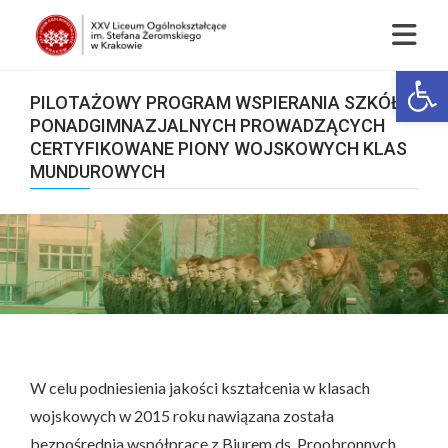
Op
PILOTAŻOWY PROGRAM WSPIERANIA SZKÓŁ
PONADGIMNAZJALNYCH PROWADZĄCYCH
CERTYFIKOWANE PIONY WOJSKOWYCH KLAS
MUNDUROWYCH
W celu podniesienia jakości kształcenia w klasach
wojskowych w 2015 roku nawiązana została
bezpośrednia współpracę z Biurem ds. Proobronnych