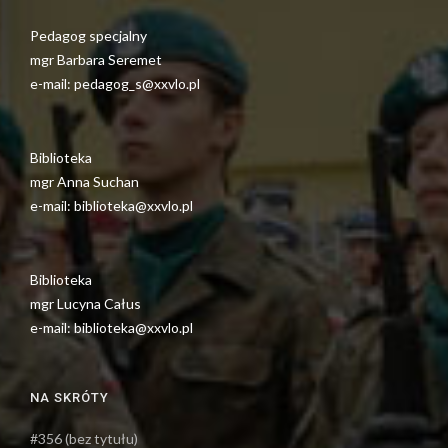
Pedagog specjalny
mgr Barbara Seremet
e-mail: pedagog_s@xxvlo.pl
Biblioteka
mgr Anna Suchan
e-mail: biblioteka@xxvlo.pl
Biblioteka
mgr Lucyna Całus
e-mail: biblioteka@xxvlo.pl
NA SKRÓTY
#356 (bez tytułu)