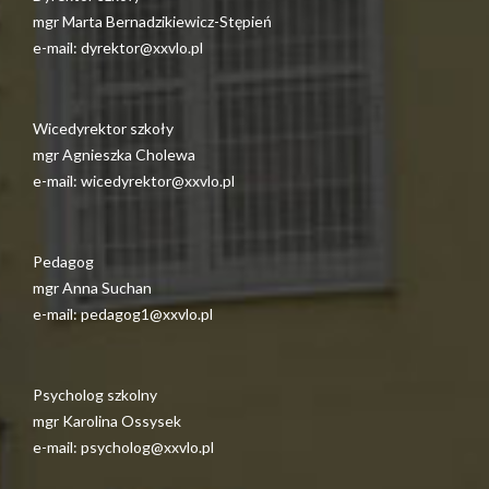
mgr Marta Bernadzikiewicz-Stępień
e-mail: dyrektor@xxvlo.pl
Wicedyrektor szkoły
mgr Agnieszka Cholewa
e-mail: wicedyrektor@xxvlo.pl
Pedagog
mgr Anna Suchan
e-mail: pedagog1@xxvlo.pl
Psycholog szkolny
mgr Karolina Ossysek
e-mail: psycholog@xxvlo.pl