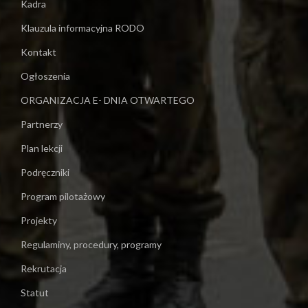
Kadra
Klauzula informacyjna RODO
Kontakt
Ogłoszenia
ORGANIZACJA E- DNIA OTWARTEGO
Partnerzy
Plan lekcji
Podręczniki
Program pilotażowy
Projekty
Regulaminy, procedury, programy
Rekrutacja
Statut